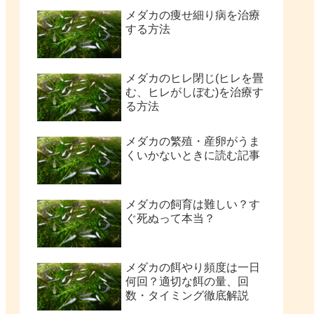
メダカの痩せ細り病を治療
する方法
メダカのヒレ閉じ(ヒレを畳
む、ヒレがしぼむ)を治療す
る方法
メダカの繁殖・産卵がうま
くいかないときに読む記事
メダカの飼育は難しい？す
ぐ死ぬって本当？
メダカの餌やり頻度は一日
何回？適切な餌の量、回
数・タイミング徹底解説