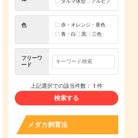
ダルマ体型
アルビノ
色
赤・オレンジ・黄色
青・白
黒
三色
フリーワ
ード
上記選択での該当件数：
！
件
メダカ飼育法