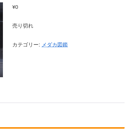
¥
0
売り切れ
カテゴリー:
メダカ図鑑