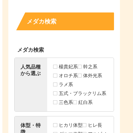
メダカ検索
メダカ検索
人気品種
楊貴妃系
幹之系
から選ぶ
オロチ系
体外光系
ラメ系
五式・ブラックリム系
三色系
紅白系
体型・特
ヒカリ体型
ヒレ長
徴