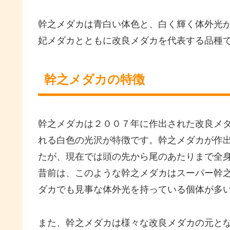
幹之メダカは青白い体色と、白く輝く体外光
妃メダカとともに改良メダカを代表する品種
幹之メダカの特徴
幹之メダカは２００７年に作出された改良メ
れる白色の光沢が特徴です。幹之メダカが作
たが、現在では頭の先から尾のあたりまで全
昔前は、このような幹之メダカはスーパー幹
ダカでも見事な体外光を持っている個体が多
また、幹之メダカは様々な改良メダカの元と