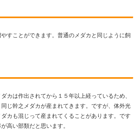
増やすことができます。普通のメダカと同じように飼
メダカは作出されてから１５年以上経っているため、
と同じ幹之メダカが産まれてきます。ですが、体外光
メダカも混じって産まれてくることがあります。です
率が高い部類だと思います。