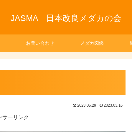
JASMA 日本改良メダカの会
お問い合わせ
メダカ図鑑
2023.05.29
2023.03.16
ンサーリンク