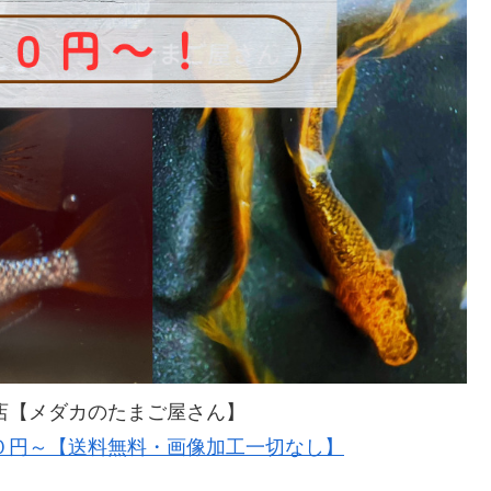
店【メダカのたまご屋さん】
０円～【送料無料・画像加工一切なし】