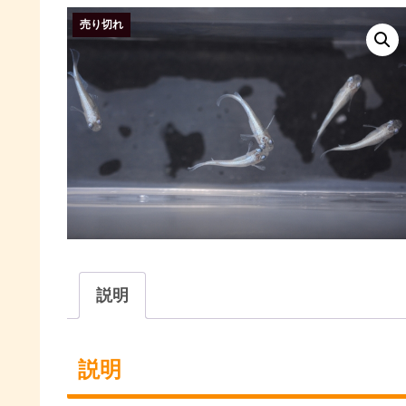
売り切れ
説明
説明