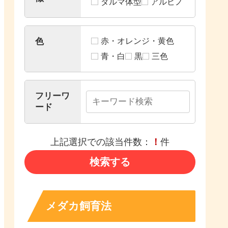
ダルマ体型
アルビノ
色
赤・オレンジ・黄色
青・白
黒
三色
フリーワ
ード
上記選択での該当件数：
！
件
メダカ飼育法