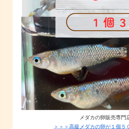
メダカの卵販売専門
＞＞＞高級メダカの卵が１個５