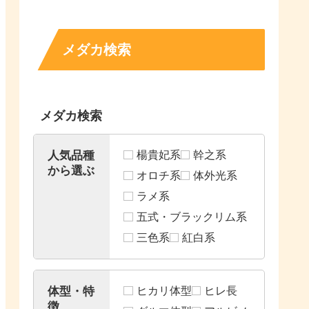
メダカ検索
メダカ検索
人気品種
楊貴妃系
幹之系
から選ぶ
オロチ系
体外光系
ラメ系
五式・ブラックリム系
三色系
紅白系
体型・特
ヒカリ体型
ヒレ長
徴