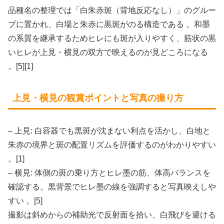
品種名の整理では「白朱赤斑（背地反応なし）」のグルー
プに置かれ、白場と朱赤に黒斑がのる構造である 。和墨
の系質を継承するためヒレにも斑が入りやすく、筋状の黒
いヒレが上見・横見の双方で映えるのが見どころになる
。[5][1]
上見・横見の観賞ポイントと写真の撮り方
– 上見: 白容器でも黒斑が沈まない利点を活かし、白地と
朱赤の境界と斑の配置リズムを評価するのがわかりやすい
。[1]
– 横見: 体側の斑の乗り方とヒレ墨の筋、体高バランスを
確認する。黒背景でヒレ墨の線を強調すると写真映えしや
すい 。[5]
撮影は斜めからの補助光で反射面を拾い、白飛びを避ける