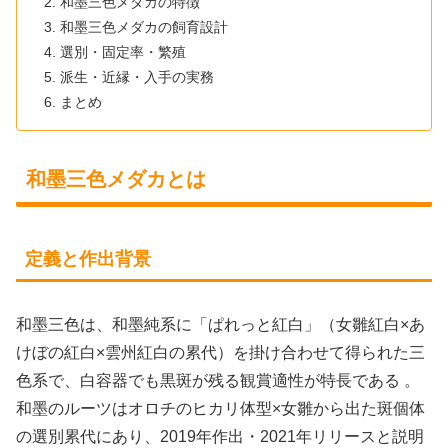
和墨三色メダカの特徴
和墨三色メダカの飼育設計
選別・固定率・繁殖
派生・近縁・入手の実務
まとめ
和墨三色メダカとは
定義と作出背景
和墨三色は、和墨純系に「ぱれっと紅白」（女雛紅白×あ
けぼの紅白×雲州紅白の累代）を掛け合わせて得られた三
色系で、白容器でも黒斑が残る観賞適性が特長である 。
和墨のルーツはオロチのヒカリ体型×女雛から出た斑個体
の選別累代にあり、2019年作出・2021年リリースと説明