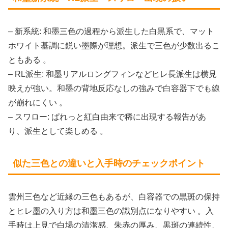
– 新系統: 和墨三色の過程から派生した白黒系で、マット
ホワイト基調に鋭い墨際が理想。派生で三色が少数出るこ
ともある 。
– RL派生: 和墨リアルロングフィンなどヒレ長派生は横見
映えが強い。和墨の背地反応なしの強みで白容器下でも線
が崩れにくい 。
– スワロー: ぱれっと紅白由来で稀に出現する報告があ
り、派生として楽しめる 。
似た三色との違いと入手時のチェックポイント
雲州三色など近縁の三色もあるが、白容器での黒斑の保持
とヒレ墨の入り方は和墨三色の識別点になりやすい 。入
手時は上見で白場の清潔感、朱赤の厚み、黒斑の連続性、