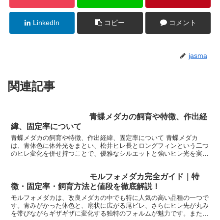
LinkedIn
コピー
コメント
jasma
関連記事
青蝶メダカの飼育や特徴、作出経
緯、固定率について
青蝶メダカの飼育や特徴、作出経緯、固定率について 青蝶メダカ
は、青体色に体外光をまとい、松井ヒレ長とロングフィンという二つ
のヒレ変化を併せ持つことで、優雅なシルエットと強いヒレ光を実現
した人気系...
モルフォメダカ完全ガイド｜特
徴・固定率・飼育方法と値段を徹底解説！
モルフォメダカは、改良メダカの中でも特に人気の高い品種の一つで
す。青みがかった体色と、扇状に広がる尾ビレ、さらにヒレ先が丸み
を帯びながらギザギザに変化する独特のフォルムが魅力です。また、