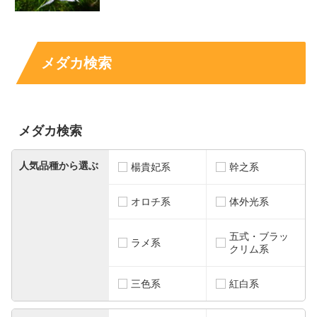
メダカ検索
メダカ検索
人気品種から選ぶ
楊貴妃系
幹之系
オロチ系
体外光系
五式・ブラッ
ラメ系
クリム系
三色系
紅白系