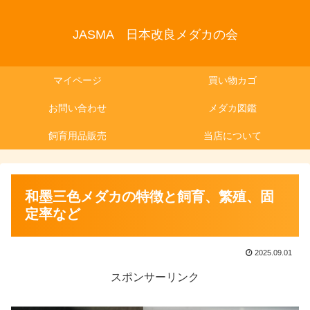
JASMA 日本改良メダカの会
マイページ
買い物カゴ
お問い合わせ
メダカ図鑑
飼育用品販売
当店について
和墨三色メダカの特徴と飼育、繁殖、固
定率など
2025.09.01
スポンサーリンク