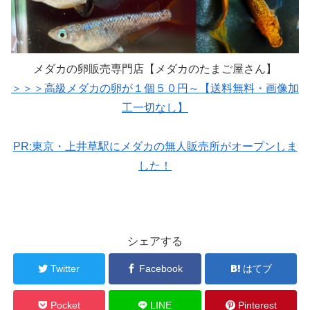
メダカの卵販売専門店【メダカのたまご屋さん】
＞＞＞高級メダカの卵が１個５０円～【送料無料・画像加
工一切なし】
PR:東京・上井草駅にメダカの無人販売所がオープンしま
した！
シェアする
Twitter
Facebook
はてブ
Pocket
LINE
Pinterest