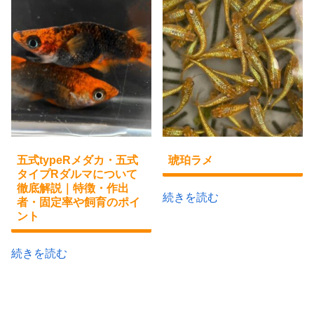
五式typeRメダカ・五式
琥珀ラメ
タイプRダルマについて
徹底解説｜特徴・作出
続きを読む
者・固定率や飼育のポイ
ント
続きを読む