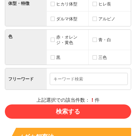
体型・特徴
ヒカリ体型
ヒレ長
ダルマ体型
アルビノ
色
赤・オレン
青・白
ジ・黄色
黒
三色
フリーワード
上記選択での該当件数：
！
件