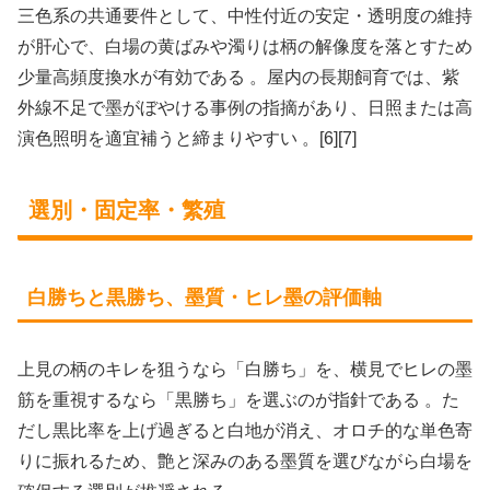
三色系の共通要件として、中性付近の安定・透明度の維持
が肝心で、白場の黄ばみや濁りは柄の解像度を落とすため
少量高頻度換水が有効である 。屋内の長期飼育では、紫
外線不足で墨がぼやける事例の指摘があり、日照または高
演色照明を適宜補うと締まりやすい 。[6][7]
選別・固定率・繁殖
白勝ちと黒勝ち、墨質・ヒレ墨の評価軸
上見の柄のキレを狙うなら「白勝ち」を、横見でヒレの墨
筋を重視するなら「黒勝ち」を選ぶのが指針である 。た
だし黒比率を上げ過ぎると白地が消え、オロチ的な単色寄
りに振れるため、艶と深みのある墨質を選びながら白場を