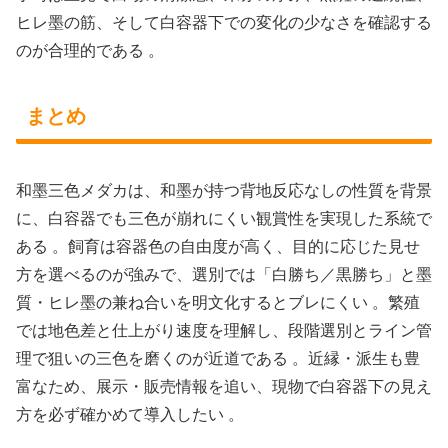
ヒレ墨の筋、そして白容器下での変化の少なさを確認する
のが合理的である 。
まとめ
和墨三色メダカは、和墨が持つ背地反応なしの性質を背景
に、白容器でも三色が崩れにくい観賞性を実現した系統で
ある 。飼育は容器色の自由度が高く、目的に応じた見せ
方を選べるのが強みで、選別では「白勝ち／黒勝ち」と墨
質・ヒレ墨の兼ね合いを明文化するとブレにくい 。繁殖
では地色差と仕上がり速度を理解し、段階選別とライン管
理で狙いの三色を磨くのが近道である 。近縁・派生も豊
富なため、展示・販売情報を追い、現物で白容器下の見え
方を必ず確かめて導入したい 。