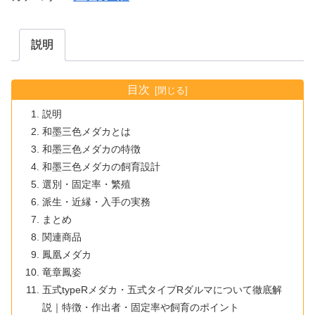
説明
目次
説明
和墨三色メダカとは
和墨三色メダカの特徴
和墨三色メダカの飼育設計
選別・固定率・繁殖
派生・近縁・入手の実務
まとめ
関連商品
鳳凰メダカ
竜章鳳姿
五式typeRメダカ・五式タイプRダルマについて徹底解
説｜特徴・作出者・固定率や飼育のポイント