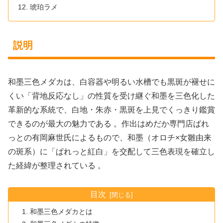
琥珀ラメ
説明
和墨三色メダカは、白容器や明るい水槽でも黒斑が褪せに
くい「背地反応なし」の性質を受け継ぐ和墨を三色化した
革新的な系統で、白地・朱赤・黒斑を上見でくっきり鑑賞
できるのが最大の魅力である 。作出はめだか専門店ぱれ
っとの有岡麻世氏によるもので、和墨（オロチ×女雛由来
の斑系）に「ぱれっと紅白」を交配して三色表現を確立し
た経緯が整理されている 。
目次
和墨三色メダカとは