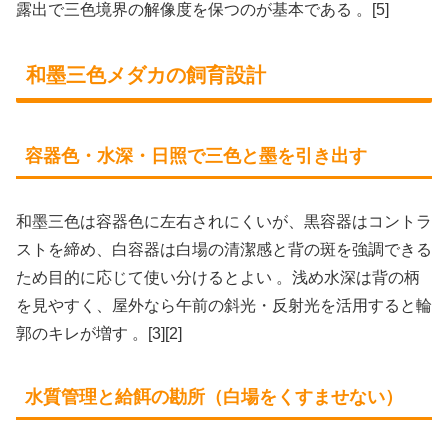
露出で三色境界の解像度を保つのが基本である 。[5]
和墨三色メダカの飼育設計
容器色・水深・日照で三色と墨を引き出す
和墨三色は容器色に左右されにくいが、黒容器はコントラ
ストを締め、白容器は白場の清潔感と背の斑を強調できる
ため目的に応じて使い分けるとよい 。浅め水深は背の柄
を見やすく、屋外なら午前の斜光・反射光を活用すると輪
郭のキレが増す 。[3][2]
水質管理と給餌の勘所（白場をくすませない）