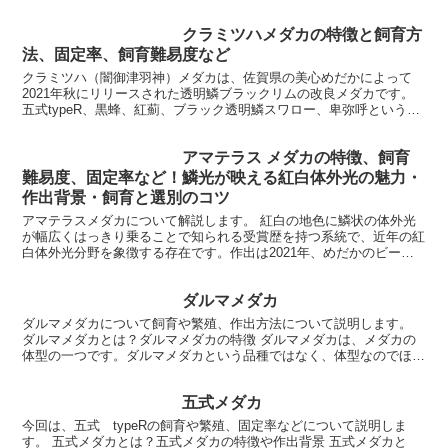
体外光を持つため光の当たり方によって輝きを放ち、観賞魚...
クラミツハメダカの特徴と飼育方
法、固定率、飼育難易度など
クラミツハ（闇御津羽神）メダカは、佐賀県の美心めだかによって
2021年秋にリリースされた透明鱗ブラックリムの改良メダカです。
五式typeR、黒蜂、紅薊、ブラック透明鱗スワロー、卑弥呼という5
つの品種を複雑に交配することで作出され、頭部が朱赤...
アマテラス メダカの特徴、飼育
難易度、固定率など！鱗光が映える紅白体外光の魅力・
作出背景・飼育と選別のコツ
アマテラスメダカについて解説します。 紅白の地色に鱗状の体外光
が幅広くはっきり乗ることで知られる受賞歴を持つ系統で、近年の紅
白体外光分野を象徴する存在です。作出は2021年、めだかのビーン
ズによるもので、日本メダカ協会の品評会でも最優秀や...
ダルマメダカ
ダルマメダカについて飼育や繁殖、作出方法について説明します。
ダルマメダカとは？ダルマメダカの特徴 ダルマメダカは、メダカの
体型の一つです。ダルマメダカという品種ではなく、体型なのでほか
の体型や品種と複合します。たとえば、「楊貴...
五式メダカ
今回は、五式 typeRの飼育や繁殖、固定率などについて説明しま
す。 五式メダカとは？五式メダカの特徴や作出背景 五式メダカと