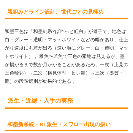
親組みとライン設計、世代ごとの見極め
和墨三色は「和墨純系×ぱれっと紅白」が骨子で、地色は
白・グレー・透明・マットホワイトなどの幅があり、仕上
がり速度にも差が出る（速い順にグレー、白・透明、マッ
トホワイト） 。稚魚〜若魚で三色の素地は見えるが、墨
が揚がるまで数か月かかることがあるため、一次（上見の
三色輪郭）→二次（横見体型・ヒレ墨）→三次（墨質・
艶）の段階選別が効果的である 。
派生・近縁・入手の実務
和墨新系統・RL派生・スワロー出現の扱い