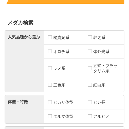
メダカ検索
人気品種から選ぶ
楊貴妃系
幹之系
オロチ系
体外光系
五式・ブラッ
ラメ系
クリム系
三色系
紅白系
体型・特徴
ヒカリ体型
ヒレ長
ダルマ体型
アルビノ