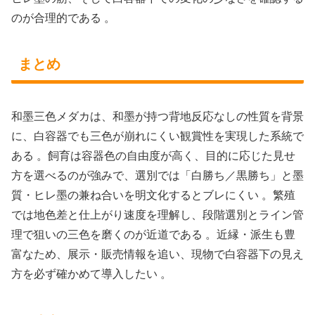
のが合理的である 。
まとめ
和墨三色メダカは、和墨が持つ背地反応なしの性質を背景
に、白容器でも三色が崩れにくい観賞性を実現した系統で
ある 。飼育は容器色の自由度が高く、目的に応じた見せ
方を選べるのが強みで、選別では「白勝ち／黒勝ち」と墨
質・ヒレ墨の兼ね合いを明文化するとブレにくい 。繁殖
では地色差と仕上がり速度を理解し、段階選別とライン管
理で狙いの三色を磨くのが近道である 。近縁・派生も豊
富なため、展示・販売情報を追い、現物で白容器下の見え
方を必ず確かめて導入したい 。