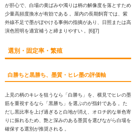
が肝心で、白場の黄ばみや濁りは柄の解像度を落とすため
少量高頻度換水が有効である 。屋内の長期飼育では、紫
外線不足で墨がぼやける事例の指摘があり、日照または高
演色照明を適宜補うと締まりやすい 。[6][7]
選別・固定率・繁殖
白勝ちと黒勝ち、墨質・ヒレ墨の評価軸
上見の柄のキレを狙うなら「白勝ち」を、横見でヒレの墨
筋を重視するなら「黒勝ち」を選ぶのが指針である 。た
だし黒比率を上げ過ぎると白地が消え、オロチ的な単色寄
りに振れるため、艶と深みのある墨質を選びながら白場を
確保する選別が推奨される 。