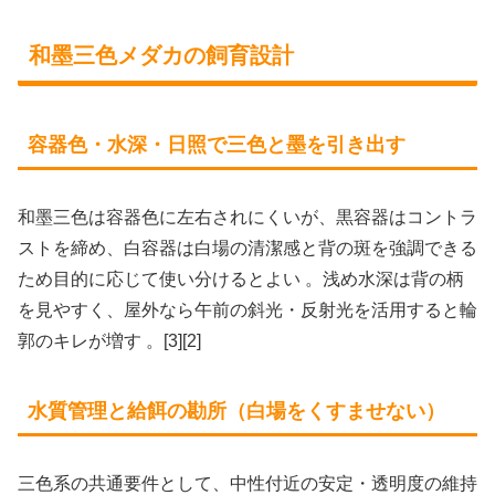
和墨三色メダカの飼育設計
容器色・水深・日照で三色と墨を引き出す
和墨三色は容器色に左右されにくいが、黒容器はコントラ
ストを締め、白容器は白場の清潔感と背の斑を強調できる
ため目的に応じて使い分けるとよい 。浅め水深は背の柄
を見やすく、屋外なら午前の斜光・反射光を活用すると輪
郭のキレが増す 。[3][2]
水質管理と給餌の勘所（白場をくすませない）
三色系の共通要件として、中性付近の安定・透明度の維持