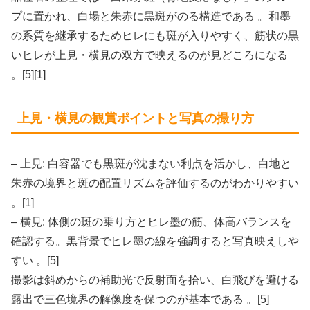
プに置かれ、白場と朱赤に黒斑がのる構造である 。和墨
の系質を継承するためヒレにも斑が入りやすく、筋状の黒
いヒレが上見・横見の双方で映えるのが見どころになる
。[5][1]
上見・横見の観賞ポイントと写真の撮り方
– 上見: 白容器でも黒斑が沈まない利点を活かし、白地と
朱赤の境界と斑の配置リズムを評価するのがわかりやすい
。[1]
– 横見: 体側の斑の乗り方とヒレ墨の筋、体高バランスを
確認する。黒背景でヒレ墨の線を強調すると写真映えしや
すい 。[5]
撮影は斜めからの補助光で反射面を拾い、白飛びを避ける
露出で三色境界の解像度を保つのが基本である 。[5]