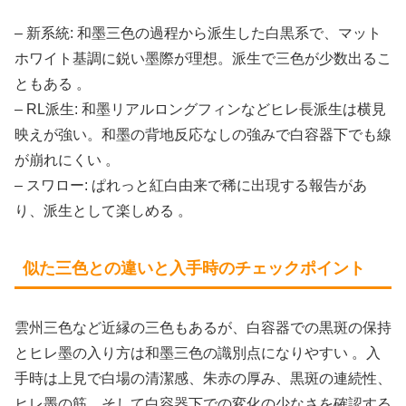
– 新系統: 和墨三色の過程から派生した白黒系で、マット
ホワイト基調に鋭い墨際が理想。派生で三色が少数出るこ
ともある 。
– RL派生: 和墨リアルロングフィンなどヒレ長派生は横見
映えが強い。和墨の背地反応なしの強みで白容器下でも線
が崩れにくい 。
– スワロー: ぱれっと紅白由来で稀に出現する報告があ
り、派生として楽しめる 。
似た三色との違いと入手時のチェックポイント
雲州三色など近縁の三色もあるが、白容器での黒斑の保持
とヒレ墨の入り方は和墨三色の識別点になりやすい 。入
手時は上見で白場の清潔感、朱赤の厚み、黒斑の連続性、
ヒレ墨の筋、そして白容器下での変化の少なさを確認する