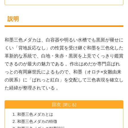
説明
和墨三色メダカは、白容器や明るい水槽でも黒斑が褪せに
くい「背地反応なし」の性質を受け継ぐ和墨を三色化した
革新的な系統で、白地・朱赤・黒斑を上見でくっきり鑑賞
できるのが最大の魅力である 。作出はめだか専門店ぱれ
っとの有岡麻世氏によるもので、和墨（オロチ×女雛由来
の斑系）に「ぱれっと紅白」を交配して三色表現を確立し
た経緯が整理されている 。
目次
和墨三色メダカとは
和墨三色メダカの特徴