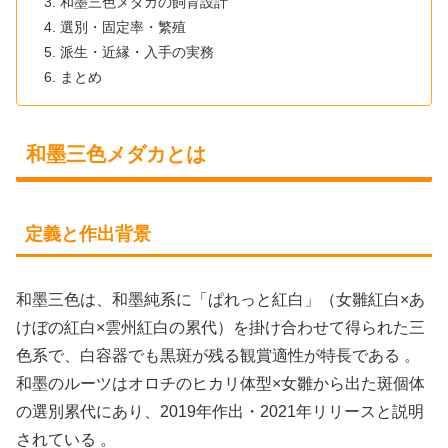
和墨三色メダカの飼育設計
選別・固定率・繁殖
派生・近縁・入手の実務
まとめ
和墨三色メダカとは
定義と作出背景
和墨三色は、和墨純系に「ぱれっと紅白」（女雛紅白×あ
けぼの紅白×雲州紅白の累代）を掛け合わせて得られた三
色系で、白容器でも黒斑が残る観賞適性が特長である 。
和墨のルーツはオロチのヒカリ体型×女雛から出た斑個体
の選別累代にあり、2019年作出・2021年リリースと説明
されている 。