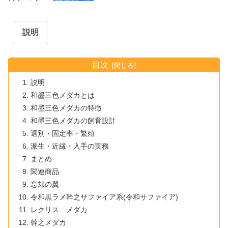
説明
目次
説明
和墨三色メダカとは
和墨三色メダカの特徴
和墨三色メダカの飼育設計
選別・固定率・繁殖
派生・近縁・入手の実務
まとめ
関連商品
忘却の翼
令和黒ラメ幹之サファイア系(令和サファイア)
レクリス メダカ
幹之メダカ