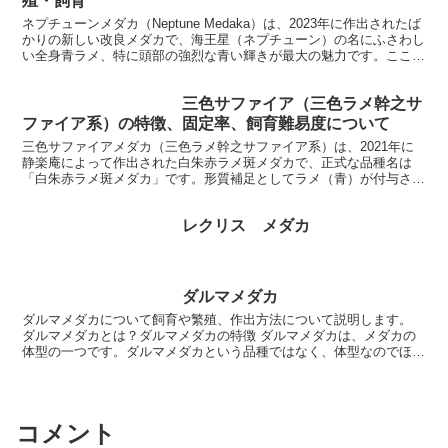
殖・飼育
ネプチューンメダカ（Neptune Medaka）は、2023年に作出されたば
かりの新しい改良メダカで、海王星（ネプチューン）の名にふさわし
い全身青ラメ、特に頭部の強烈な青い輝きが最大の魅力です。ここで
は「ネプチューンメダカ」の基本的な特徴...
三色サファイア（三色ラメ幹之サ
ファイア系）の特徴、固定率、飼育難易度について
三色サファイアメダカ（三色ラメ幹之サファイア系）は、2021年に
静楽庵によって作出された白朱赤ラメ斑メダカで、正式な品種名は
「白朱赤ラメ斑メダカ」です。形質補足としてラメ（青）が付与さ
れ、管理番号は種類No.0803、品種No.0772とし...
レクリス メダカ
ダルマメダカ
ダルマメダカについて飼育や繁殖、作出方法について説明します。
ダルマメダカとは？ダルマメダカの特徴 ダルマメダカは、メダカの
体型の一つです。ダルマメダカという品種ではなく、体型なのでほか
の体型や品種と複合します。たとえば、「楊貴...
コメント