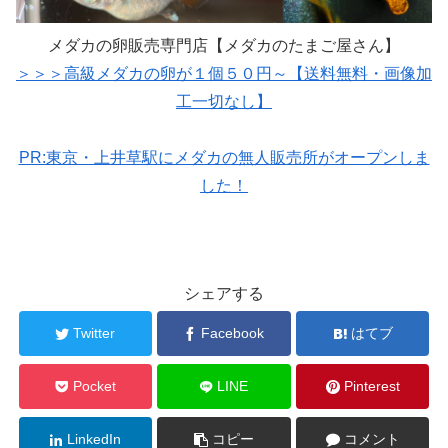
メダカの卵販売専門店【メダカのたまご屋さん】
＞＞＞高級メダカの卵が１個５０円～【送料無料・画像加
工一切なし】
PR:東京・上井草駅にメダカの無人販売所がオープンしま
した！
シェアする
Twitter
Facebook
はてブ
Pocket
LINE
Pinterest
LinkedIn
コピー
コメント