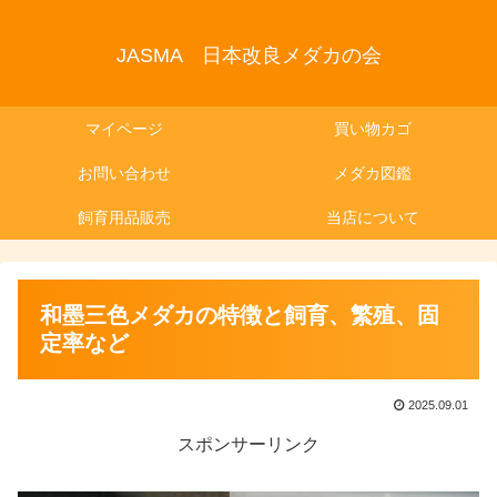
JASMA 日本改良メダカの会
マイページ
買い物カゴ
お問い合わせ
メダカ図鑑
飼育用品販売
当店について
和墨三色メダカの特徴と飼育、繁殖、固
定率など
2025.09.01
スポンサーリンク