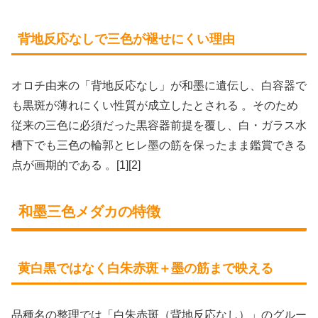
背地反応なしで三色が褪せにくい理由
オロチ由来の「背地反応なし」が和墨に遺伝し、白容器で
も黒斑が薄れにくい性質が成立したとされる 。そのため
従来の三色に必須だった黒容器前提を覆し、白・ガラス水
槽下でも三色の輪郭とヒレ墨の筋を保ったまま鑑賞できる
点が画期的である 。[1][2]
和墨三色メダカの特徴
黄白黒ではなく白朱赤斑＋墨の筋まで映える
品種名の整理では「白朱赤斑（背地反応なし）」のグルー